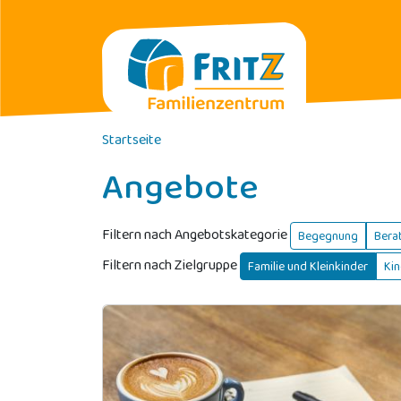
Direkt zum Inhalt
Startseite
Angebote
Filtern nach Angebotskategorie
Begegnung
Bera
Filtern nach Zielgruppe
Familie und Kleinkinder
Kin