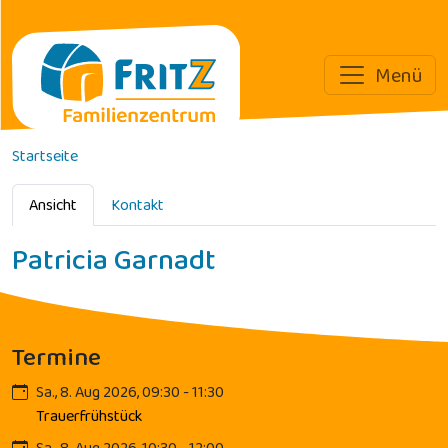
Menü
Direkt zum Inhalt
Startseite
Primäre Reiter
Ansicht
Kontakt
Patricia Garnadt
Termine
Sa., 8. Aug 2026, 09:30 - 11:30
Trauerfrühstück
Sa., 8. Aug 2026, 10:30 - 12:00