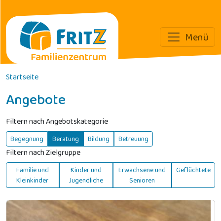
Menü
Direkt zum Inhalt
Startseite
Angebote
Filtern nach Angebotskategorie
Begegnung
Beratung
Bildung
Betreuung
Filtern nach Zielgruppe
Familie und
Kinder und
Erwachsene und
Geflüchtete
Kleinkinder
Jugendliche
Senioren